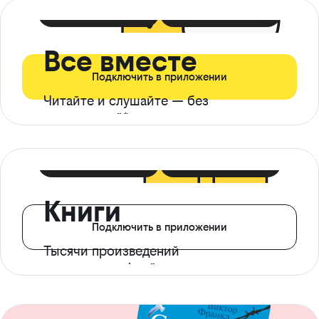
399 ₽ в мес
21 ₽ в день
Все вместе
Подключить в приложении
Читайте и слушайте — без
ограничений*
299 ₽ в мес
14 ₽ в день
Книги
Подключить в приложении
Тысячи произведений
с доступом офлайн