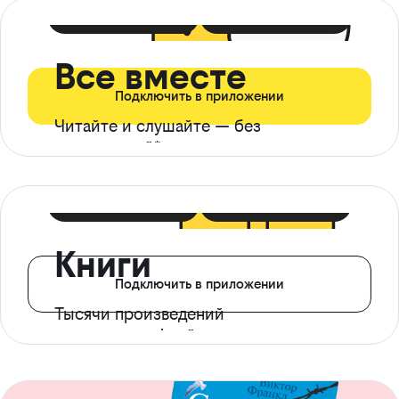
399 ₽ в мес
21 ₽ в день
Все вместе
Подключить в приложении
Читайте и слушайте — без
ограничений*
299 ₽ в мес
14 ₽ в день
Книги
Подключить в приложении
Тысячи произведений
с доступом офлайн