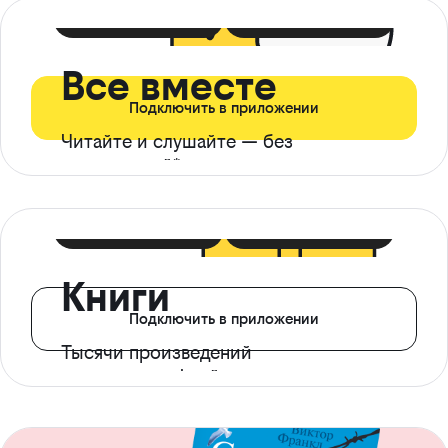
399 ₽ в мес
21 ₽ в день
Все вместе
Подключить в приложении
Читайте и слушайте — без
ограничений*
299 ₽ в мес
14 ₽ в день
Книги
Подключить в приложении
Тысячи произведений
с доступом офлайн