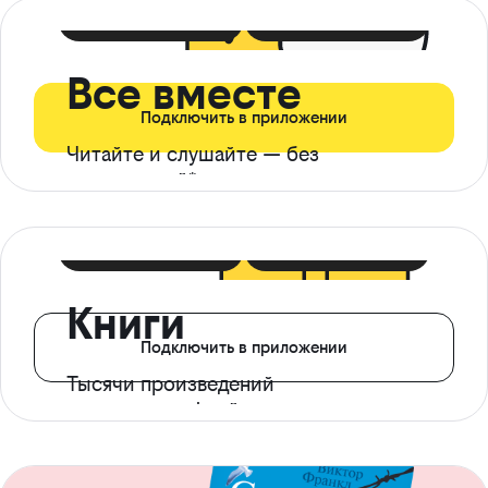
399 ₽ в мес
21 ₽ в день
Все вместе
Подключить в приложении
Читайте и слушайте — без
ограничений*
299 ₽ в мес
14 ₽ в день
Книги
Подключить в приложении
Тысячи произведений
с доступом офлайн