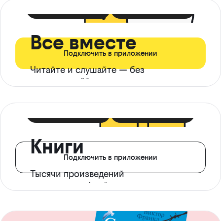
399 ₽ в мес
21 ₽ в день
Все вместе
Подключить в приложении
Читайте и слушайте — без
ограничений*
299 ₽ в мес
14 ₽ в день
Книги
Подключить в приложении
Тысячи произведений
с доступом офлайн