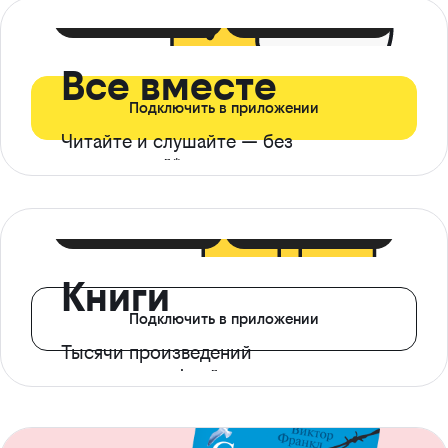
399 ₽ в мес
21 ₽ в день
Все вместе
Подключить в приложении
Читайте и слушайте — без
ограничений*
299 ₽ в мес
14 ₽ в день
Книги
Подключить в приложении
Тысячи произведений
с доступом офлайн