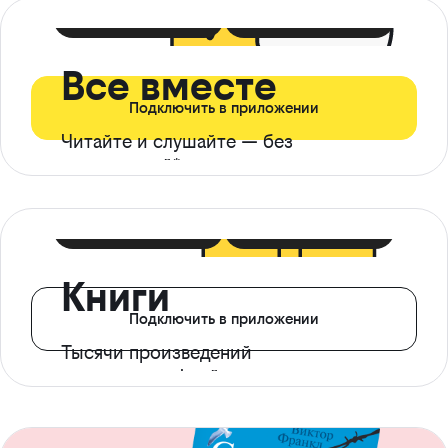
399 ₽ в мес
21 ₽ в день
Все вместе
Подключить в приложении
Читайте и слушайте — без
ограничений*
299 ₽ в мес
14 ₽ в день
Книги
Подключить в приложении
Тысячи произведений
с доступом офлайн