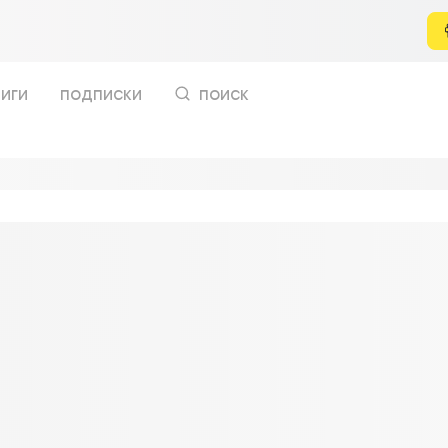
иги
подписки
поиск