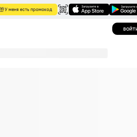
У меня есть промокод
войт