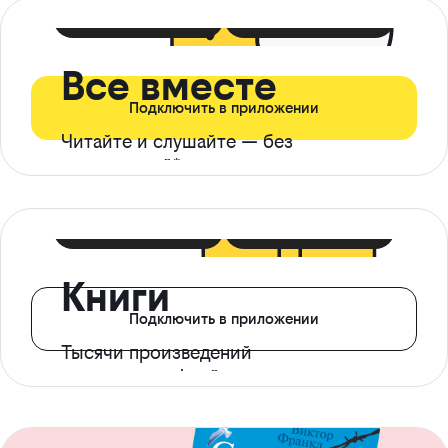
399 ₽ в мес
21 ₽ в день
Все вместе
Подключить в приложении
Читайте и слушайте — без
ограничений*
299 ₽ в мес
14 ₽ в день
Книги
Подключить в приложении
Тысячи произведений
с доступом офлайн