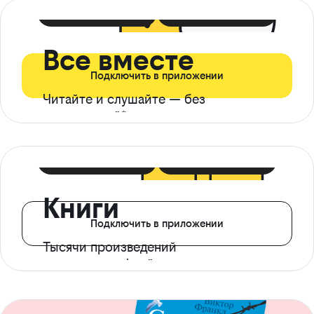
399 ₽ в мес
21 ₽ в день
Все вместе
Подключить в приложении
Читайте и слушайте — без
ограничений*
299 ₽ в мес
14 ₽ в день
Книги
Подключить в приложении
Тысячи произведений
с доступом офлайн