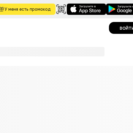
У меня есть промокод
войт