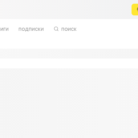
иги
подписки
поиск