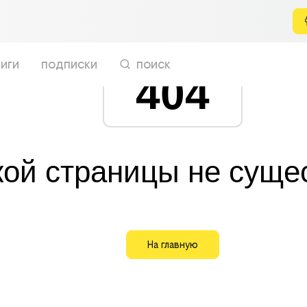
иги
подписки
поиск
404
кой страницы не суще
На главную