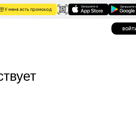
У меня есть промокод
войт
ствует