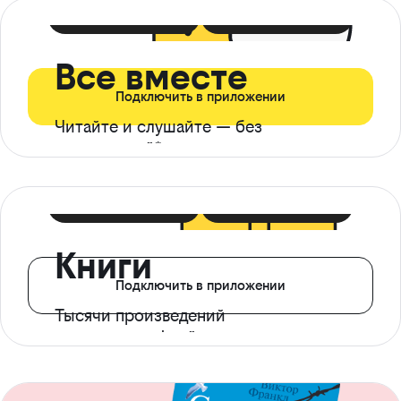
399 ₽ в мес
21 ₽ в день
Все вместе
Подключить в приложении
Читайте и слушайте — без
ограничений*
299 ₽ в мес
14 ₽ в день
Книги
Подключить в приложении
Тысячи произведений
с доступом офлайн