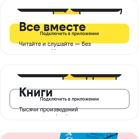
399 ₽ в мес
21 ₽ в день
Все вместе
Подключить в приложении
Читайте и слушайте — без
ограничений*
299 ₽ в мес
14 ₽ в день
Книги
Подключить в приложении
Тысячи произведений
с доступом офлайн