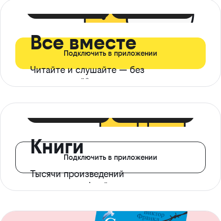
399 ₽ в мес
21 ₽ в день
Все вместе
Подключить в приложении
Читайте и слушайте — без
ограничений*
299 ₽ в мес
14 ₽ в день
Книги
Подключить в приложении
Тысячи произведений
с доступом офлайн