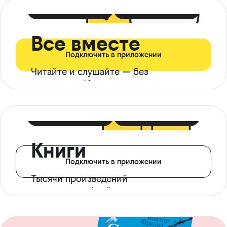
399 ₽ в мес
21 ₽ в день
Все вместе
Подключить в приложении
Читайте и слушайте — без
ограничений*
299 ₽ в мес
14 ₽ в день
Книги
Подключить в приложении
Тысячи произведений
с доступом офлайн