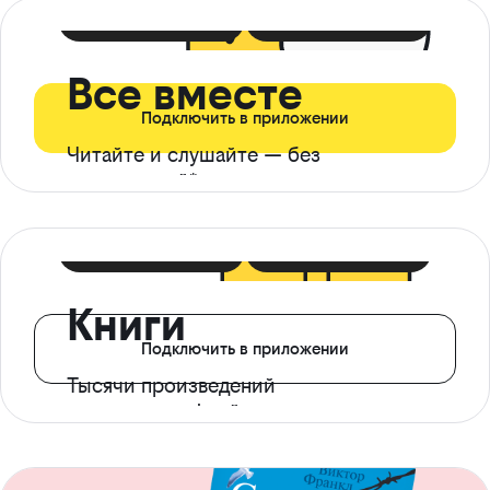
399 ₽ в мес
21 ₽ в день
Все вместе
Подключить в приложении
Читайте и слушайте — без
ограничений*
299 ₽ в мес
14 ₽ в день
Книги
Подключить в приложении
Тысячи произведений
с доступом офлайн