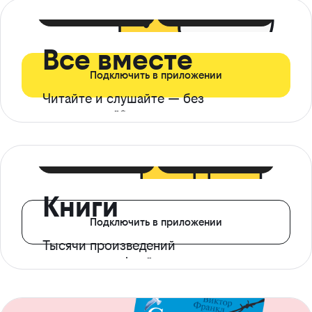
399 ₽ в мес
21 ₽ в день
Все вместе
Подключить в приложении
Читайте и слушайте — без
ограничений*
299 ₽ в мес
14 ₽ в день
Книги
Подключить в приложении
Тысячи произведений
с доступом офлайн