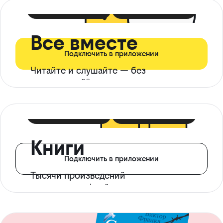
399 ₽ в мес
21 ₽ в день
Все вместе
Подключить в приложении
Читайте и слушайте — без
ограничений*
299 ₽ в мес
14 ₽ в день
Книги
Подключить в приложении
Тысячи произведений
с доступом офлайн