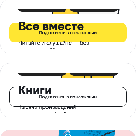
399 ₽ в мес
21 ₽ в день
Все вместе
Подключить в приложении
Читайте и слушайте — без
ограничений*
299 ₽ в мес
14 ₽ в день
Книги
Подключить в приложении
Тысячи произведений
с доступом офлайн