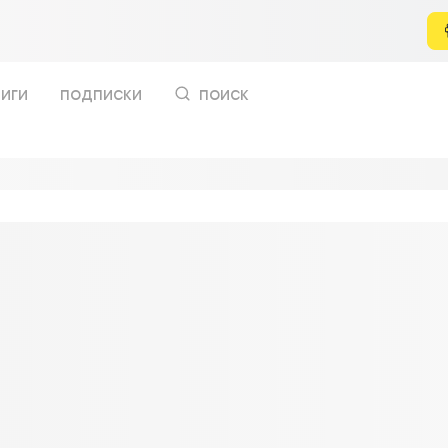
иги
подписки
поиск