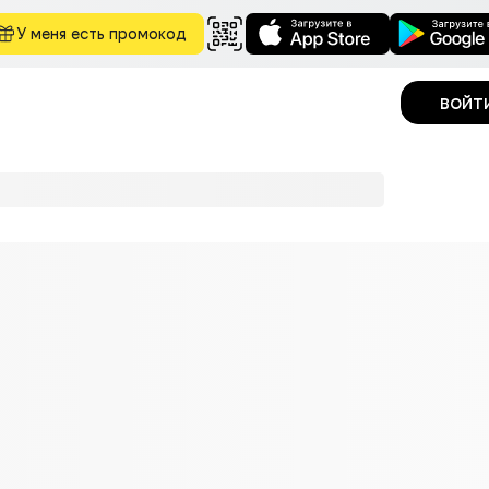
У меня есть промокод
войт