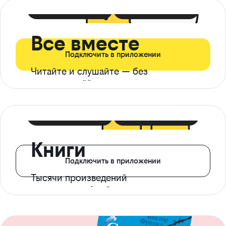
399 ₽ в мес
21 ₽ в день
Все вместе
Подключить в приложении
Читайте и слушайте — без
ограничений*
299 ₽ в мес
14 ₽ в день
Книги
Подключить в приложении
Тысячи произведений
с доступом офлайн