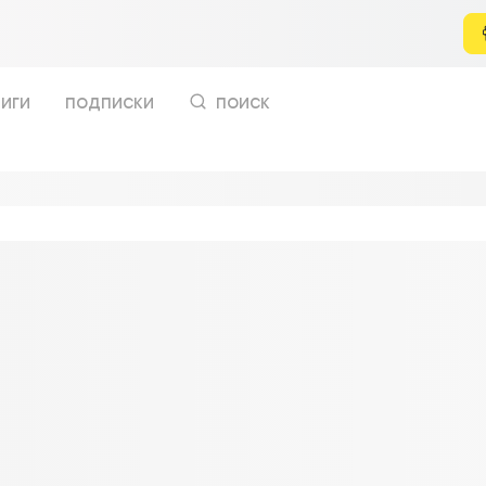
иги
подписки
поиск