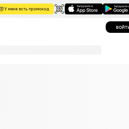
У меня есть промокод
войт