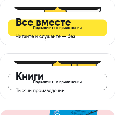
399 ₽ в мес
21 ₽ в день
Все вместе
Подключить в приложении
Читайте и слушайте — без
ограничений*
299 ₽ в мес
14 ₽ в день
Книги
Подключить в приложении
Тысячи произведений
с доступом офлайн