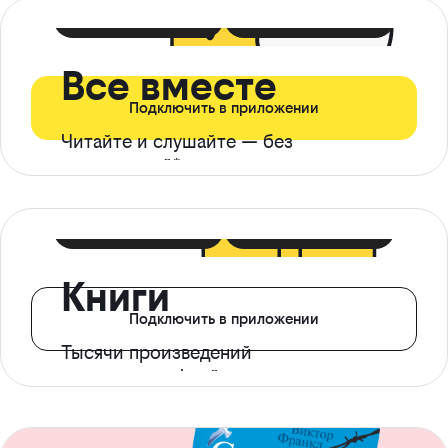
399 ₽ в мес
21 ₽ в день
Все вместе
Подключить в приложении
Читайте и слушайте — без
ограничений*
299 ₽ в мес
14 ₽ в день
Книги
Подключить в приложении
Тысячи произведений
с доступом офлайн