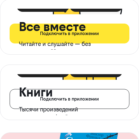
399 ₽ в мес
21 ₽ в день
Все вместе
Подключить в приложении
Читайте и слушайте — без
ограничений*
299 ₽ в мес
14 ₽ в день
Книги
Подключить в приложении
Тысячи произведений
с доступом офлайн