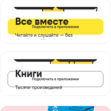
399 ₽ в мес
21 ₽ в день
Все вместе
Подключить в приложении
Читайте и слушайте — без
ограничений*
299 ₽ в мес
14 ₽ в день
Книги
Подключить в приложении
Тысячи произведений
с доступом офлайн