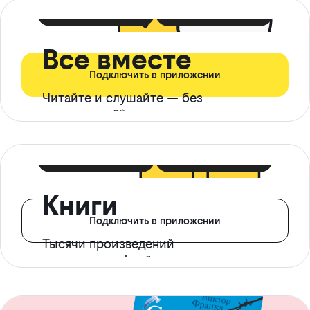
399 ₽ в мес
21 ₽ в день
Все вместе
Подключить в приложении
Читайте и слушайте — без
ограничений*
299 ₽ в мес
14 ₽ в день
Книги
Подключить в приложении
Тысячи произведений
с доступом офлайн