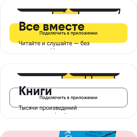
399 ₽ в мес
21 ₽ в день
Все вместе
Подключить в приложении
Читайте и слушайте — без
ограничений*
299 ₽ в мес
14 ₽ в день
Книги
Подключить в приложении
Тысячи произведений
с доступом офлайн