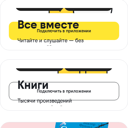
399 ₽ в мес
21 ₽ в день
Все вместе
Подключить в приложении
Читайте и слушайте — без
ограничений*
299 ₽ в мес
14 ₽ в день
Книги
Подключить в приложении
Тысячи произведений
с доступом офлайн