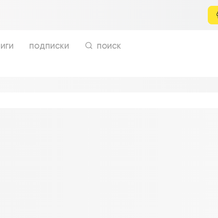
иги
подписки
поиск