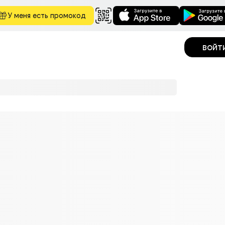
У меня есть промокод
войт