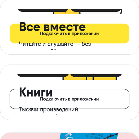
399 ₽ в мес
21 ₽ в день
Все вместе
Подключить в приложении
Читайте и слушайте — без
ограничений*
299 ₽ в мес
14 ₽ в день
Книги
Подключить в приложении
Тысячи произведений
с доступом офлайн