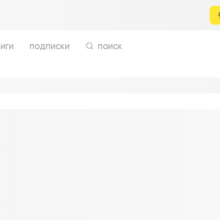
иги
подписки
поиск