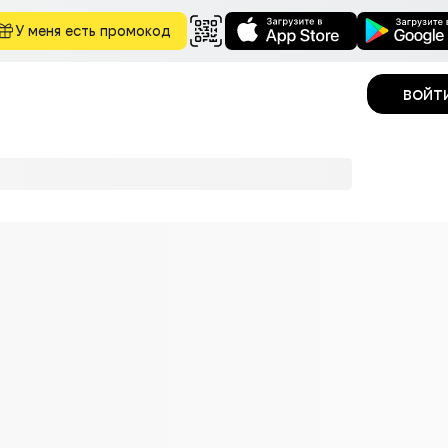
У меня есть промокод
войт