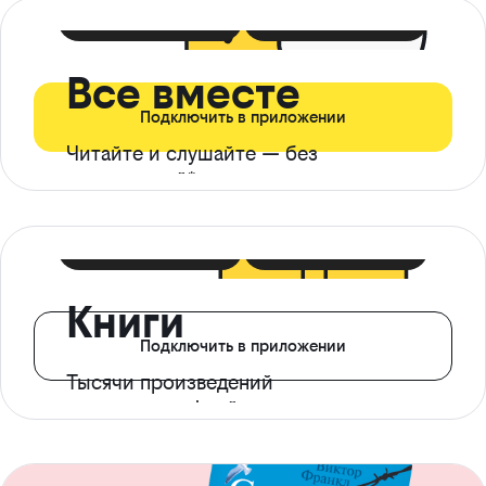
399 ₽ в мес
21 ₽ в день
Все вместе
Подключить в приложении
Читайте и слушайте — без
ограничений*
299 ₽ в мес
14 ₽ в день
Книги
Подключить в приложении
Тысячи произведений
с доступом офлайн