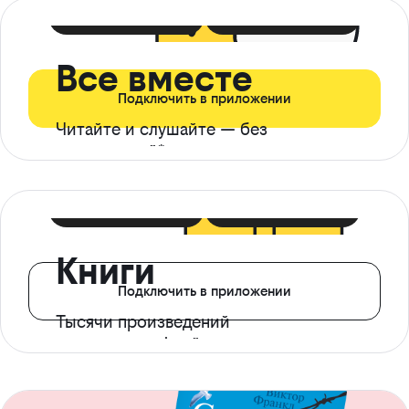
399 ₽ в мес
21 ₽ в день
Все вместе
Подключить в приложении
Читайте и слушайте — без
ограничений*
299 ₽ в мес
14 ₽ в день
Книги
Подключить в приложении
Тысячи произведений
с доступом офлайн