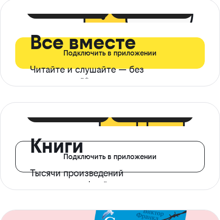
399 ₽ в мес
21 ₽ в день
Все вместе
Подключить в приложении
Читайте и слушайте — без
ограничений*
299 ₽ в мес
14 ₽ в день
Книги
Подключить в приложении
Тысячи произведений
с доступом офлайн