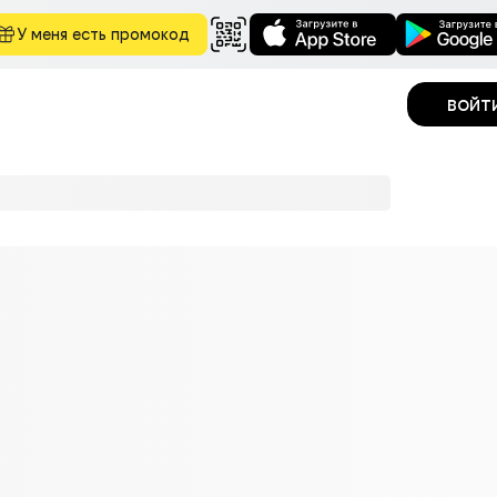
У меня есть промокод
войт