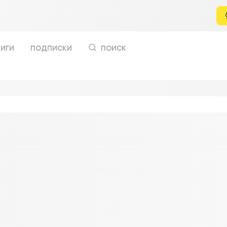
иги
подписки
поиск