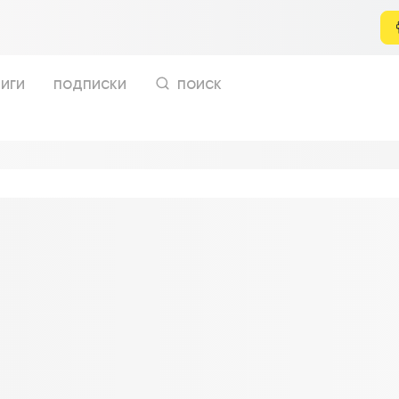
иги
подписки
поиск