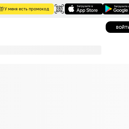
У меня есть промокод
войт