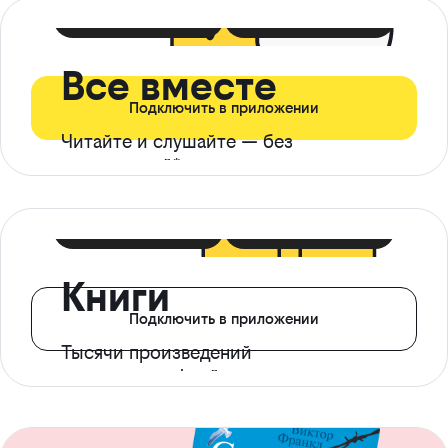
399 ₽ в мес
21 ₽ в день
Все вместе
Подключить в приложении
Читайте и слушайте — без
ограничений*
299 ₽ в мес
14 ₽ в день
Книги
Подключить в приложении
Тысячи произведений
с доступом офлайн