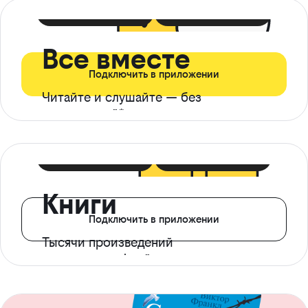
399 ₽ в мес
21 ₽ в день
Все вместе
Подключить в приложении
Читайте и слушайте — без
ограничений*
299 ₽ в мес
14 ₽ в день
Книги
Подключить в приложении
Тысячи произведений
с доступом офлайн