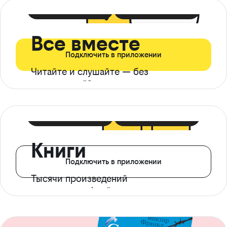
399 ₽ в мес
21 ₽ в день
Все вместе
Подключить в приложении
Читайте и слушайте — без
ограничений*
299 ₽ в мес
14 ₽ в день
Книги
Подключить в приложении
Тысячи произведений
с доступом офлайн