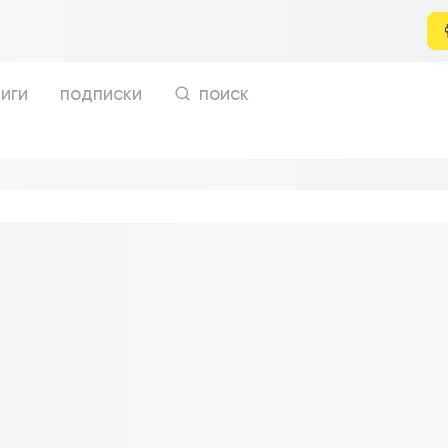
иги
подписки
поиск