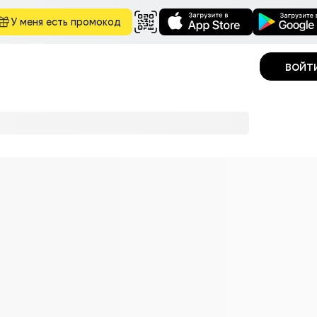
У меня есть промокод
войт