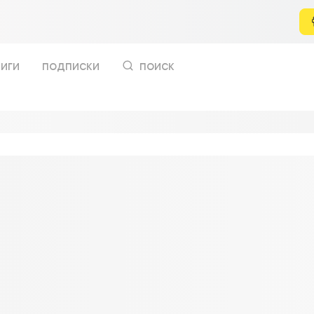
иги
подписки
поиск