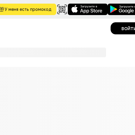
У меня есть промокод
войт