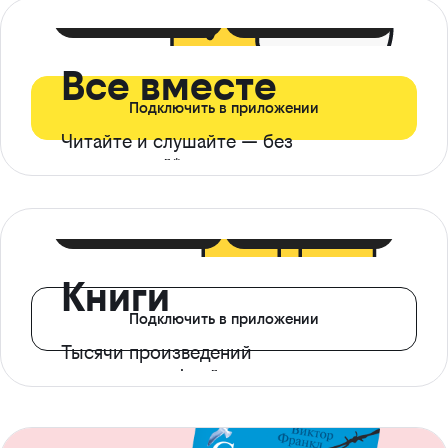
399 ₽ в мес
21 ₽ в день
Все вместе
Подключить в приложении
Читайте и слушайте — без
ограничений*
299 ₽ в мес
14 ₽ в день
Книги
Подключить в приложении
Тысячи произведений
с доступом офлайн