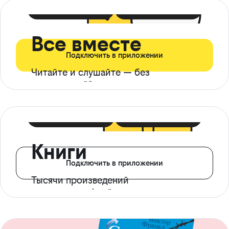
399 ₽ в мес
21 ₽ в день
Все вместе
Подключить в приложении
Читайте и слушайте — без
ограничений*
299 ₽ в мес
14 ₽ в день
Книги
Подключить в приложении
Тысячи произведений
с доступом офлайн