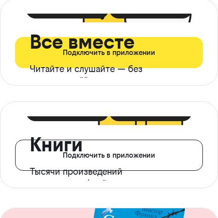
399 ₽ в мес
21 ₽ в день
Все вместе
Подключить в приложении
Читайте и слушайте — без
ограничений*
299 ₽ в мес
14 ₽ в день
Книги
Подключить в приложении
Тысячи произведений
с доступом офлайн