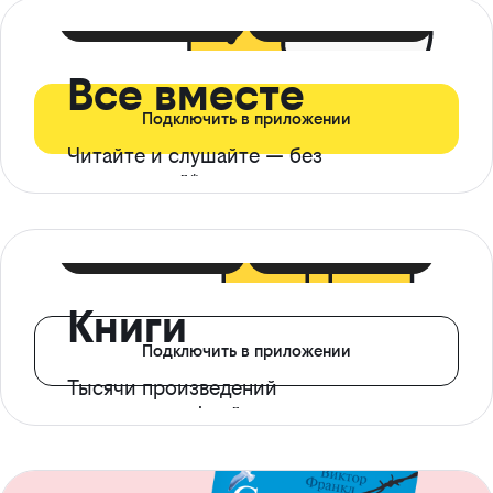
399 ₽ в мес
21 ₽ в день
Все вместе
Подключить в приложении
Читайте и слушайте — без
ограничений*
299 ₽ в мес
14 ₽ в день
Книги
Подключить в приложении
Тысячи произведений
с доступом офлайн