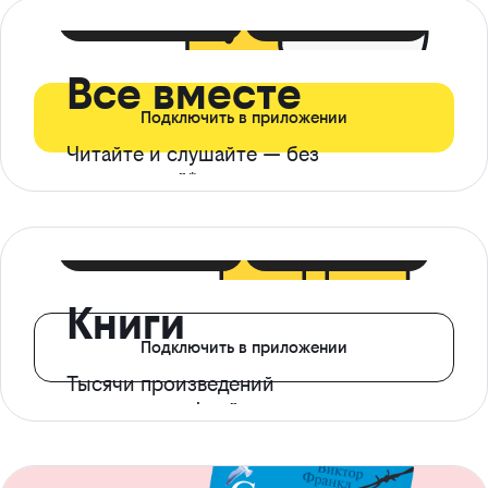
399 ₽ в мес
21 ₽ в день
Все вместе
Подключить в приложении
Читайте и слушайте — без
ограничений*
299 ₽ в мес
14 ₽ в день
Книги
Подключить в приложении
Тысячи произведений
с доступом офлайн