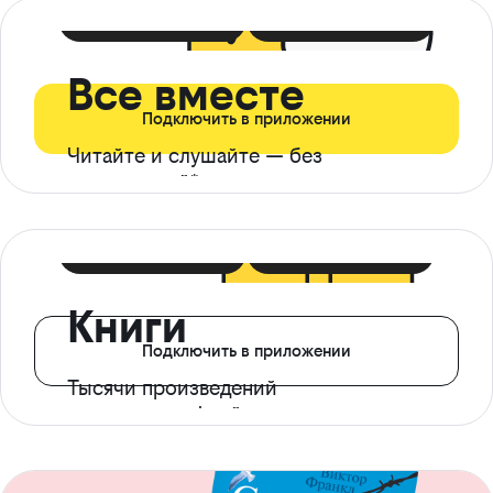
399 ₽ в мес
21 ₽ в день
Все вместе
Подключить в приложении
Читайте и слушайте — без
ограничений*
299 ₽ в мес
14 ₽ в день
Книги
Подключить в приложении
Тысячи произведений
с доступом офлайн