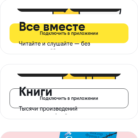
399 ₽ в мес
21 ₽ в день
Все вместе
Подключить в приложении
Читайте и слушайте — без
ограничений*
299 ₽ в мес
14 ₽ в день
Книги
Подключить в приложении
Тысячи произведений
с доступом офлайн